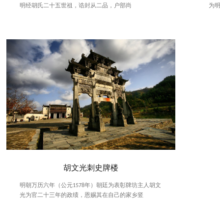
明经胡氏二十五世祖，诰封从二品，户部尚
为
胡文光刺史牌楼
明朝万历六年（公元1578年）朝廷为表彰牌坊主人胡文
光为官二十三年的政绩，恩赐其在自己的家乡竖