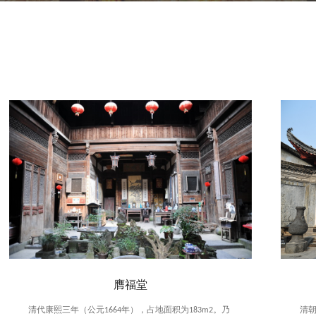
膺福堂
清代康熙三年（公元1664年），占地面积为183m2。乃
清朝