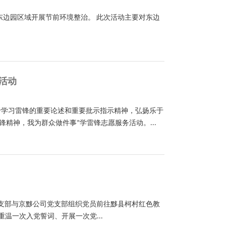
东边园区域开展节前环境整治。 此次活动主要对东边
务活动
关于学习雷锋的重要论述和重要批示指示精神，弘扬乐于
精神，我为群众做件事”学雷锋志愿服务活动。...
党支部与京黟公司党支部组织党员前往黟县柯村红色教
温一次入党誓词、开展一次党...