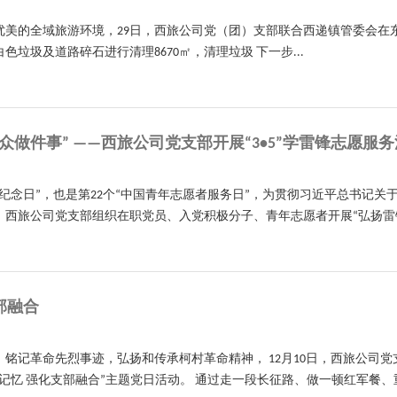
优美的全域旅游环境，29日，西旅公司党（团）支部联合西递镇管委会在
垃圾及道路碎石进行清理8670㎡，清理垃圾 下一步...
众做件事” ——西旅公司党支部开展“3•5”学雷锋志愿服
雷锋纪念日”，也是第22个“中国青年志愿者服务日”，为贯彻习近平总书记
西旅公司党支部组织在职党员、入党积极分子、青年志愿者开展“弘扬雷锋
部融合
铭记革命先烈事迹，弘扬和传承柯村革命精神， 12月10日，西旅公司
记忆 强化支部融合”主题党日活动。 通过走一段长征路、做一顿红军餐、重