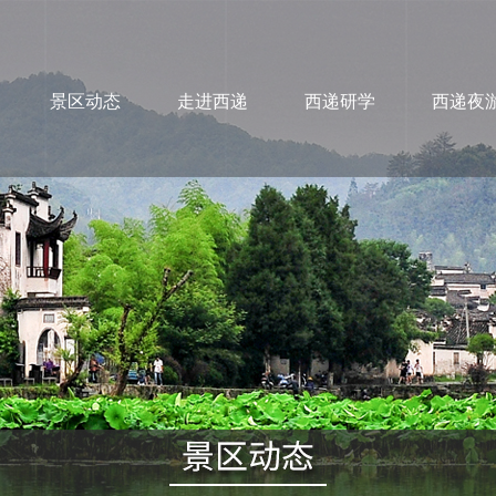
景区动态
走进西递
西递研学
西递夜