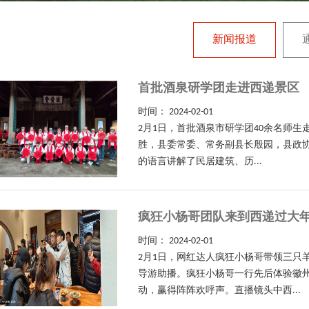
新闻报道
首批酒泉研学团走进西递景区
时间：
2024-02-01
2月1日，首批酒泉市研学团40余名师
胜，县委常委、常务副县长殷园，县政
的语言讲解了民居建筑、历...
疯狂小杨哥团队来到西递过大
时间：
2024-02-01
2月1日，网红达人疯狂小杨哥带领三
导游助播。疯狂小杨哥一行先后体验徽
动，赢得阵阵欢呼声。直播镜头中西...