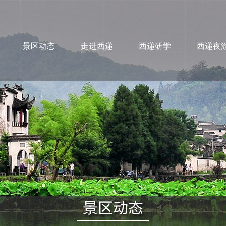
景区动态
走进西递
西递研学
西递夜