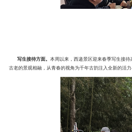
完成节目现场彩排；
二是
西递浪浪山“石窟”咖啡完成咖啡
论意见进行修改细化；
四是
走马楼文创店完成小房间隔板拆