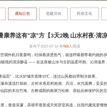
通知公告
党建活动
民俗文化
康养这有“凉”方【3天2晚 山水村夜·清
发布于
2025-07-16
有
968
人阅读
的空调外机日夜轰鸣，吐纳着滚烫热气，就连呼吸都带着灼烧的
秘境的清凉黟县 —— 在这座被山水与古韵温柔环抱、沁润滋养，
“降温层”，比火炉城市直降10℃，连过山风都自带制冷效果。
生态瀑布溪流打鼓岭、古村水系宏村南湖、月沼，水汽蒸腾，妥妥
，绿野仙踪的木坑竹海、古树成荫的南屏万松林、原始丛林保护区
南屏，巷道深邃，高墙窄巷形成天然穿堂风道，比现代建筑更懂