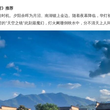
村》推荐
机。夕阳余晖为月沼、南湖镀上金边。随着夜幕降临，华灯初上
村的“天空之镜”此刻最魔幻，灯火阑珊倒映水中，分不清天上人