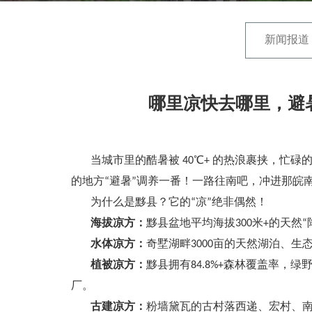
新闻报道
哪里凉快去哪里，避暑
当城市里的酷暑被 40℃+ 的热浪裹挟，忙碌
的地方“避暑”调养一番！一路往南吧，冲进那皖南
为什么是黟县？它的“凉”绝非偶然！
海拔凉方：
黟县盆地平均海拔300米+的天然
水体凉方：
奇墅湖畔3000亩的天然湖泊、
植被凉方：
黟县拥有84.8%+森林覆盖率
厂。
古建凉方：
粉墙黛瓦的古村落西递、宏村、