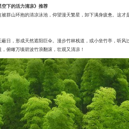
星空下的活力清凉》推荐
被群山环抱的清凉泳池，仰望漫天繁星，卸下满身疲惫。这才
日，形成天然遮阳巨伞。漫步竹林栈道，或小坐竹亭，听风过
道，俯瞰万顷碧波竹浪翻滚，壮观又清凉！