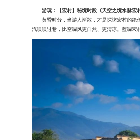
游玩：【宏村】秘境时段《天空之境水脉宏
黄昏时分，当游人渐散，才是探访宏村的绝佳时
汽嗖嗖过巷，比空调风更自然、更清凉。蓝调宏