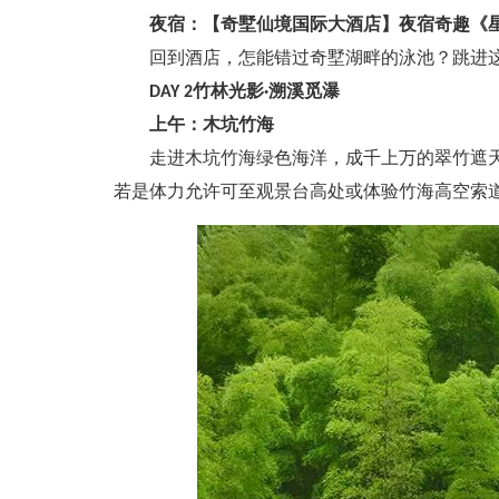
夜宿：【奇墅仙境国际大酒店】夜宿奇趣《
回到酒店，怎能错过奇墅湖畔的泳池？跳进这
DAY 2竹林光影·溯溪觅瀑
上午：木坑竹海
走进木坑竹海绿色海洋，成千上万的翠竹遮天蔽
若是体力允许可至观景台高处或体验竹海高空索