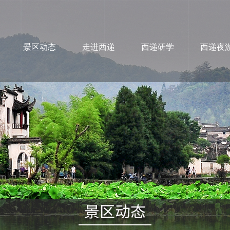
景区动态
走进西递
西递研学
西递夜