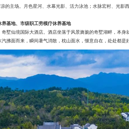
凉的主场。月色星河、水幕光影、活力泳池；水脉宏村、光影西
休养基地、市级职工劳模疗休养基地
墅仙境国际大酒店。酒店坐落于风景旖旎的奇墅湖畔，本身就
水汽拂面而来，瞬间暑气消散，枕山面水，惬意自在，处处都是