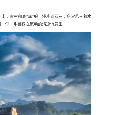
，古村彻底“凉”醒！漫步青石巷，穿堂风带着水
间，每一步都踩在流动的清凉诗意里。