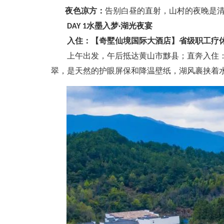
夜色凉方：
告别白昼的直射，山村的夜晚是清
DAY 1水墨入梦·湖光夜宴
入住：【奇墅仙境国际大酒店】省级职工疗
上午出发，午后抵达黄山市黟县；直奔入住：奇
翠，是天然的护眼屏保和降温壁纸，湖风裹挟着