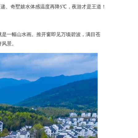
递、奇墅嬉水体感温度再降5℃，夜游才是王道！
是一幅山水画。推开窗即见万顷碧波，满目苍
好风景。