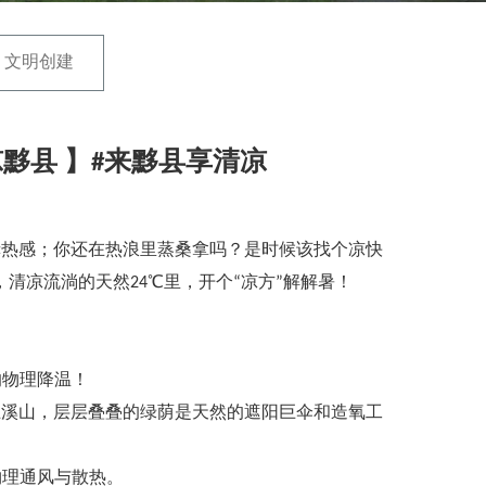
文明创建
凉黟县 】#来黟县享清凉
赤热感；你还在热浪里蒸桑拿吗？是时候该找个凉快
清凉流淌的天然24℃里，开个“凉方”解解暑！
的物理降温！
的五溪山，层层叠叠的绿荫是天然的遮阳巨伞和造氧工
物理通风与散热。