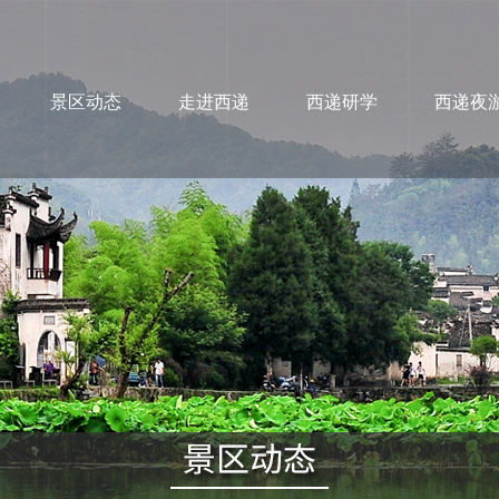
景区动态
走进西递
西递研学
西递夜