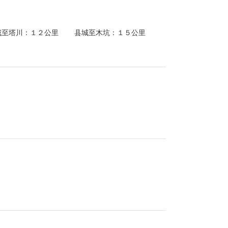
县城至塔川：１２公里 县城至木坑：１５公里