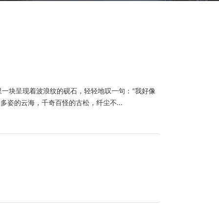
里一块呈现着波浪纹的砚石，轻轻地叹一句：“我好像
姿的云海，千奇百怪的古松，纤尘不...