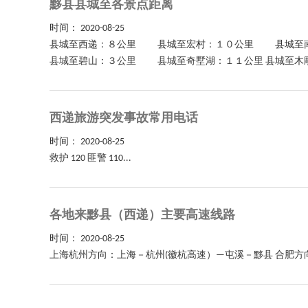
黟县县城至各景点距离
时间：
2020-08-25
县城至西递：８公里 县城至宏村：１０公里 县城
县城至碧山：３公里 县城至奇墅湖：１１公里 县城至木雕
西递旅游突发事故常用电话
时间：
2020-08-25
救护 120 匪警 110...
各地来黟县（西递）主要高速线路
时间：
2020-08-25
上海杭州方向：上海－杭州(徽杭高速）—屯溪－黟县 合肥方向