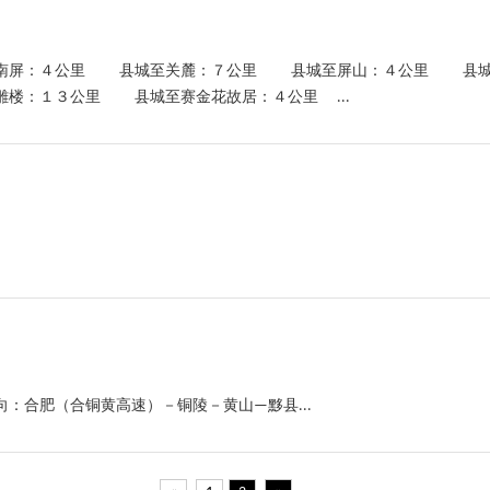
至南屏：４公里 县城至关麓：７公里 县城至屏山：４公里 
楼：１３公里 县城至赛金花故居：４公里 ...
：合肥（合铜黄高速）－铜陵－黄山—黟县...