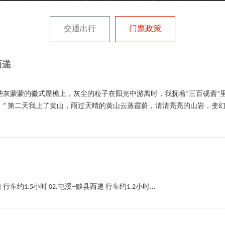
交通出行
门票政策
西递
些灰蒙蒙的徽式屋檐上，灰尘的粒子在阳光中游离时，我抚着“三百砚斋”
” 第二天我上了黄山，雨过天晴的黄山云蒸霞蔚，清清亮亮的山岩，变幻多
1.5小时 02.屯溪--黟县西递 行车约1.2小时...