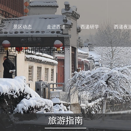
景区动态
走进西递
西递研学
西递夜