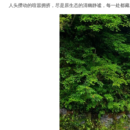
人头攒动的喧嚣拥挤，尽是原生态的清幽静谧，每一处都藏