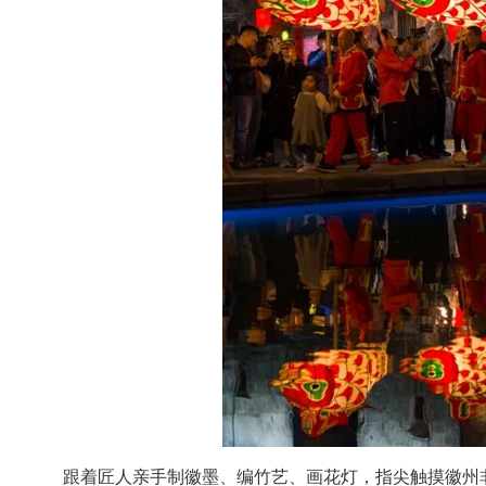
跟着匠人亲手制徽墨、编竹艺、画花灯，指尖触摸徽州非