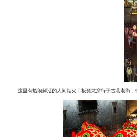
这里有热闹鲜活的人间烟火：板凳龙穿行于古巷老街，铿