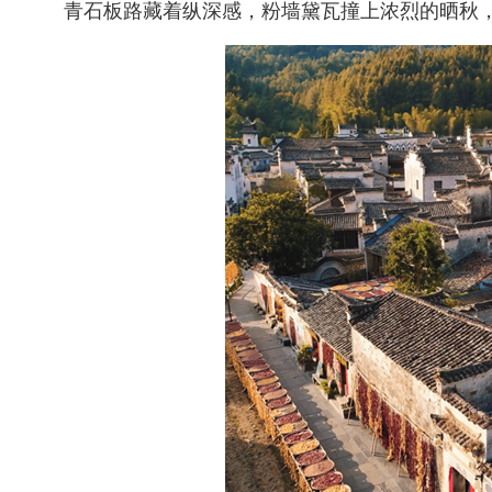
青石板路藏着纵深感，粉墙黛瓦撞上浓烈的晒秋，