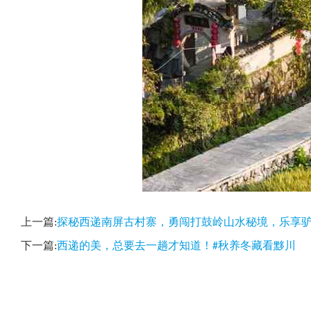
上一篇:
探秘西递南屏古村寨，勇闯打鼓岭山水秘境，乐享驴
下一篇:
西递的美，总要去一趟才知道！#秋养冬藏看黟川