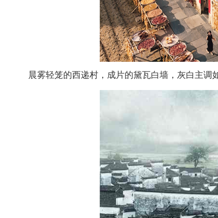
晨雾轻笼的西递村，成片的黛瓦白墙，灰白主调如