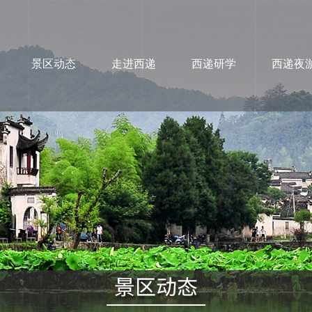
景区动态
走进西递
西递研学
西递夜