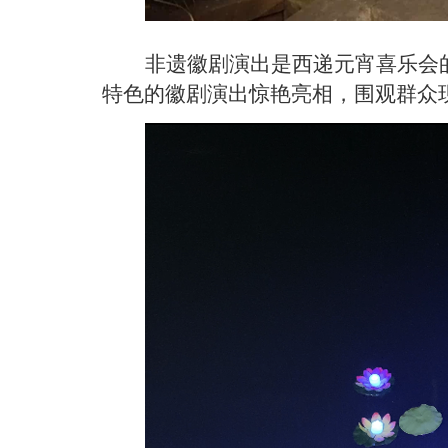
非遗徽剧演出是西递元宵喜乐会
特色的徽剧演出惊艳亮相，围观群众