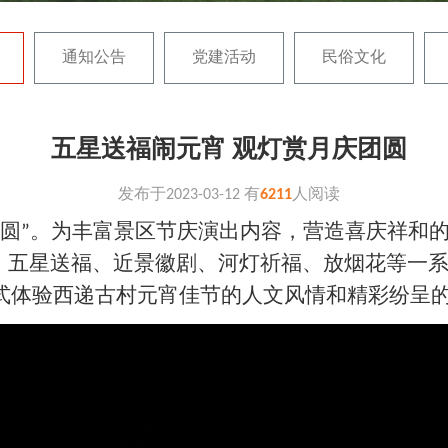
通知公告
党建活动
民俗文化
五星送福闹元宵 观灯赏月庆团圆
发布于
2023-03-12
有
6211
人阅读
圆
。为丰富景区节庆演出内容，营造喜庆祥和
”
、五星送福、近景徽剧、河灯祈福、放烟花等一
式体验西递古村元宵佳节的人文风情和精彩纷呈