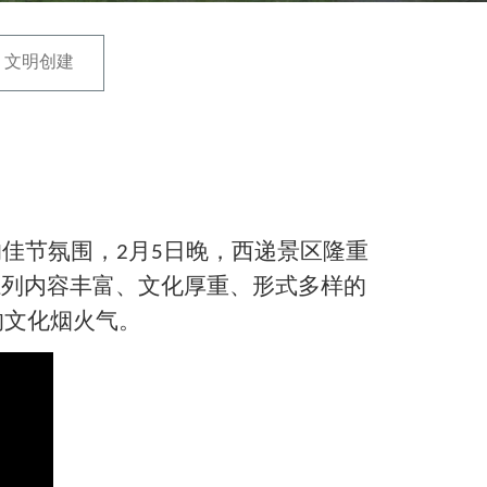
文明创建
的佳节氛围，
月
日晚，西递景区隆重
2
5
系列内容丰富、文化厚重、形式多样的
的文化烟火气。