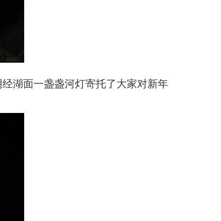
明经湖面一盏盏河灯寄托了大家对新年