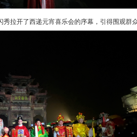
闪秀拉开了西递元宵喜乐会的序幕，引得围观群