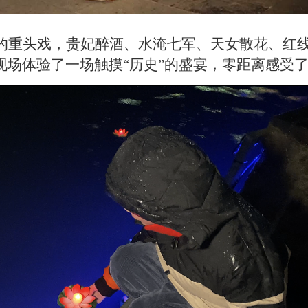
的重头戏，贵妃醉酒、水淹七军、天女散花、红
现场体验了一场触摸“历史”的盛宴，零距离感受