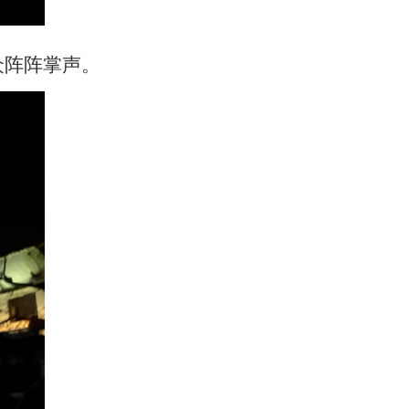
众阵阵掌声。