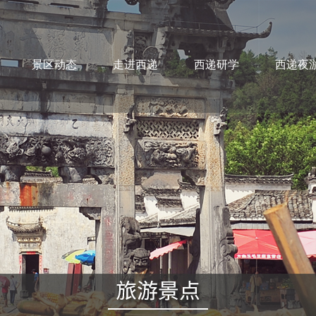
景区动态
走进西递
西递研学
西递夜