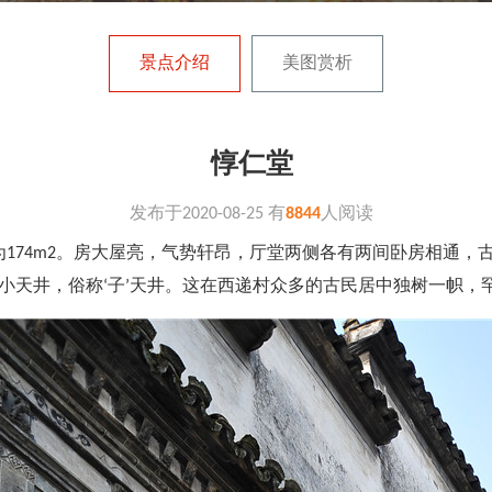
景点介绍
美图赏析
惇仁堂
发布于
2020-08-25
有
8844
人阅读
为174m2。房大屋亮，气势轩昂，厅堂两侧各有两间卧房相通，
的小天井，俗称‘子’天井。这在西递村众多的古民居中独树一帜，