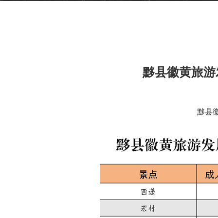
黟县徽黄旅游
黟县