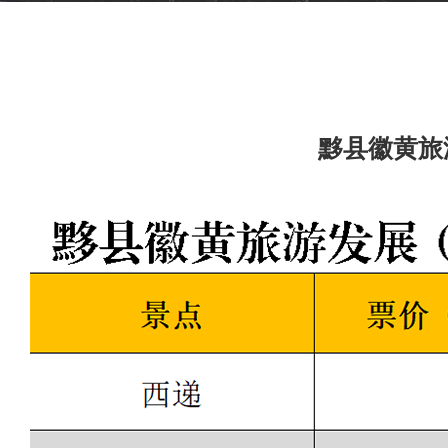
黟县徽黄旅