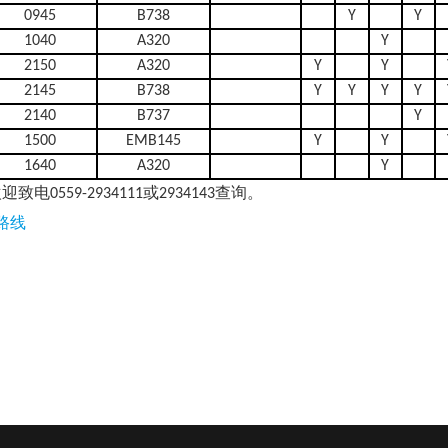
0945
B738
Y
Y
1040
A320
Y
2150
A320
Y
Y
2145
B738
Y
Y
Y
Y
2140
B737
Y
1500
EMB145
Y
Y
1640
A320
Y
59-2934111或2934143查询。
路线