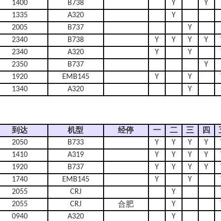
1400
B738
Y
Y
1335
A320
Y
2005
B737
Y
2340
B738
Y
Y
Y
Y
2340
A320
Y
Y
2350
B737
Y
1920
EMB145
Y
Y
1340
A320
Y
到达
机型
经停
一
二
三
四
2050
B733
Y
Y
Y
Y
1410
A319
Y
Y
Y
Y
1920
B737
Y
Y
Y
Y
1740
EMB145
Y
Y
2055
CRJ
Y
2055
CRJ
Y
合肥
0940
A320
Y