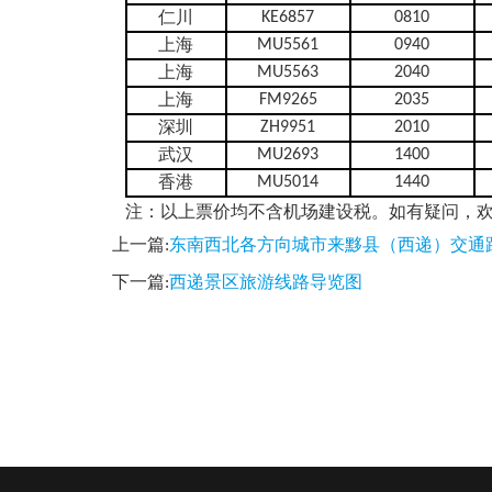
KE6857
0810
仁川
MU5561
0940
上海
MU5563
2040
上海
FM9265
2035
上海
ZH9951
2010
深圳
MU2693
1400
武汉
MU5014
1440
香港
注：以上票价均不含机场建设税。如有疑问，欢迎致电05
上一篇:
东南西北各方向城市来黟县（西递）交通
下一篇:
西递景区旅游线路导览图