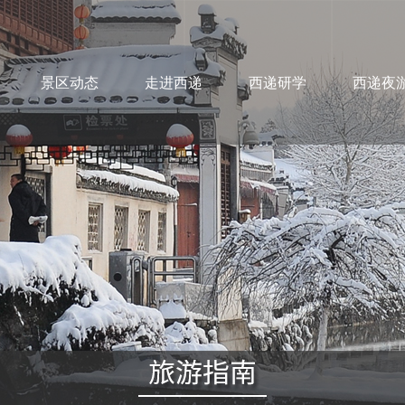
景区动态
走进西递
西递研学
西递夜