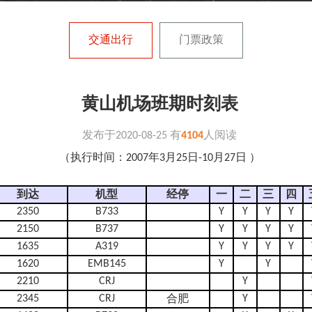
交通出行
门票政策
黄山机场班期时刻表
发布于
2020-08-25
有
4104
人阅读
（执行时间：2007年3月25日-10月27日 ）
到达
机型
经停
一
二
三
四
2350
B733
Y
Y
Y
Y
2150
B737
Y
Y
Y
Y
1635
A319
Y
Y
Y
Y
1620
EMB145
Y
Y
2210
CRJ
Y
2345
CRJ
Y
合肥