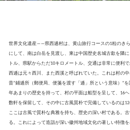
世界文化遺産――県西逓村は、黄山旅行コースの1粒のき
にして、南は白岳を見渡し、東は中国歴史名城古歙を隣に
トル、県駅からただ10キロメートル、交通は非常に便利で
西逓は元々西川、また西溪と呼ばれていた。これは村の中
昔“鋪逓所（郵便局、便箋を渡す「逓」所という意味）”を
年あまりの歴史を持って、村の平面は船型を呈して、16ヘ
数軒を保留して、その中に古風質朴で完備しているのは12
ここは古風で質朴な典雅を持ち、歴史の深い村である。古
る。これによって造詣が深い徽州地域文化の著しい特徴を