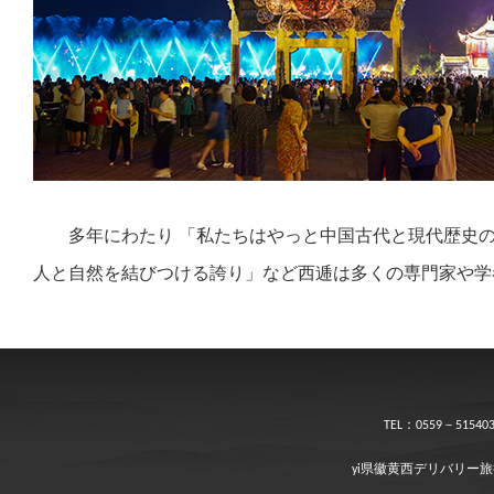
多年にわたり 「私たちはやっと中国古代と現代歴史
人と自然を結びつける誇り」など西逓は多くの専門家や学
TEL：0559－515403
yi県徽黄西デリバリー旅行開発有限